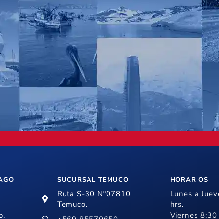
IAGO
SUCURSAL TEMUCO
HORARIOS
Ruta S-30 Nº07810
Lunes a Juev
Temuco.
hrs.
o.
Viernes 8:30 
+569 85570650