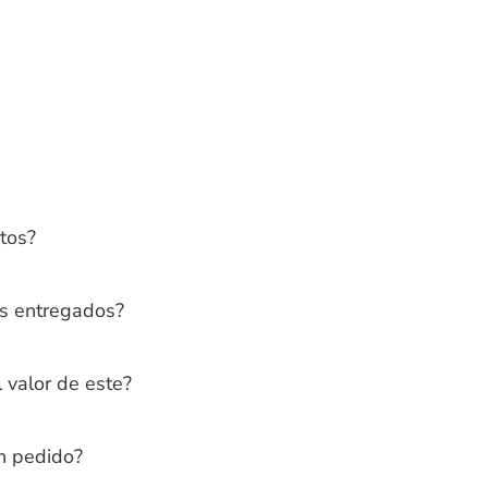
tos?
os entregados?
 valor de este?
n pedido?