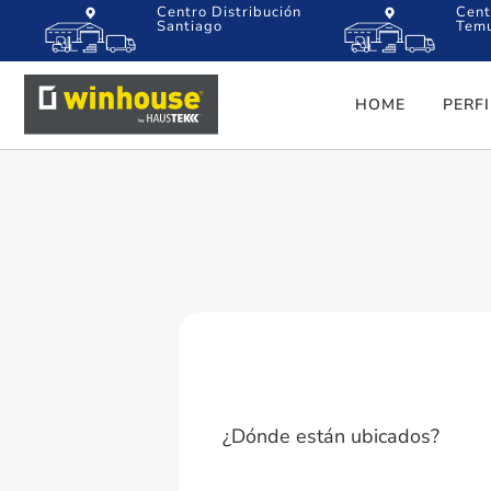
Centro Distribución
Cent
Santiago
Tem
HOME
PERF
¿Dónde están ubicados?